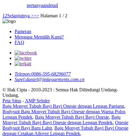
pertanyaan
detail
1
2
Selanjutnya >
>>
Halaman 1 / 2
Pameran
Mengapa Memilih Kami?
FAQ
Telepon:
0086-595-68296077
Surel:
daniel@jinkegarments.com.cn
© Hak Cipta - 2010-2023 : Semua Hak Dilindungi Undang-
Undang.
Peta Situs
-
AMP Seluler
Baju Monyet Tubuh Bayi Bayi Onesie dengan Lengan Panjang
,
Bodysuit Baju Monyet Tubuh Bayi Onesie dengan Warna Polos
Lengan Pendek
,
Baju Monyet Tubuh Bayi Bayi Onesie
,
Baju
Monyet Tubuh Bayi Bayi Onesie dengan Lengan Pendek
,
Onesie
Bodysuit Bayi Baru Lahir
,
Baju Monyet Tubuh Bayi Bayi Onesie
dengan Cetakan Allover Lengan Pendek
,