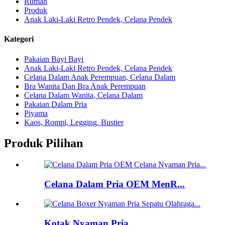
Rumah
Produk
Anak Laki-Laki Retro Pendek, Celana Pendek
Kategori
Pakaian Bayi Bayi
Anak Laki-Laki Retro Pendek, Celana Pendek
Celana Dalam Anak Perempuan, Celana Dalam
Bra Wanita Dan Bra Anak Perempuan
Celana Dalam Wanita, Celana Dalam
Pakaian Dalam Pria
Piyama
Kaos, Rompi, Legging, Bustier
Produk Pilihan
Celana Dalam Pria OEM MenR...
Kotak Nyaman Pria...