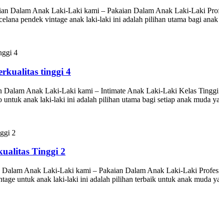
an Dalam Anak Laki-Laki kami – Pakaian Dalam Anak Laki-Laki Profe
na pendek vintage anak laki-laki ini adalah pilihan utama bagi anak k
rkualitas tinggi 4
 Dalam Anak Laki-Laki kami – Intimate Anak Laki-Laki Kelas Tinggi
 untuk anak laki-laki ini adalah pilihan utama bagi setiap anak muda y
ualitas Tinggi 2
n Dalam Anak Laki-Laki kami – Pakaian Dalam Anak Laki-Laki Profe
age untuk anak laki-laki ini adalah pilihan terbaik untuk anak muda y