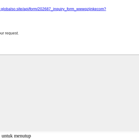
C untuk menutup