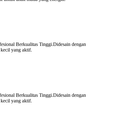
sional Berkualitas Tinggi.Didesain dengan
ecil yang aktif.
sional Berkualitas Tinggi.Didesain dengan
ecil yang aktif.