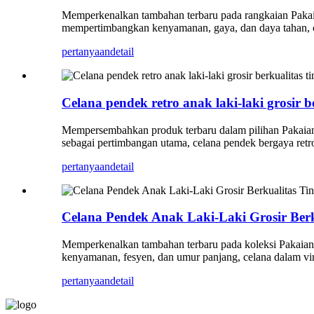
Memperkenalkan tambahan terbaru pada rangkaian Pakai
mempertimbangkan kenyamanan, gaya, dan daya tahan, cela
pertanyaan
detail
Celana pendek retro anak laki-laki grosir be
Mempersembahkan produk terbaru dalam pilihan Pakaian
sebagai pertimbangan utama, celana pendek bergaya retro
pertanyaan
detail
Celana Pendek Anak Laki-Laki Grosir Berk
Memperkenalkan tambahan terbaru pada koleksi Pakaia
kenyamanan, fesyen, dan umur panjang, celana dalam vint
pertanyaan
detail