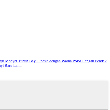
aju Monyet Tubuh Bayi Onesie dengan Warna Polos Lengan Pendek
,
yi Baru Lahir
,