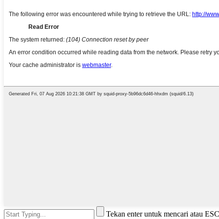
Tekan enter untuk mencari atau ES