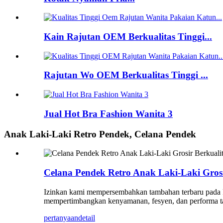
Kain Rajutan OEM Berkualitas Tinggi...
Rajutan Wo OEM Berkualitas Tinggi ...
Jual Hot Bra Fashion Wanita 3
Anak Laki-Laki Retro Pendek, Celana Pendek
Celana Pendek Retro Anak Laki-Laki Grosi
Izinkan kami mempersembahkan tambahan terbaru pada 
mempertimbangkan kenyamanan, fesyen, dan performa taha
pertanyaan
detail