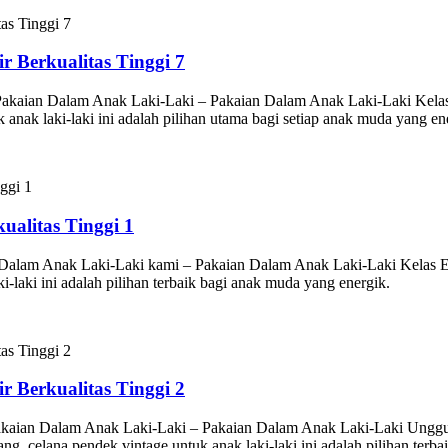
r Berkualitas Tinggi 7
Pakaian Dalam Anak Laki-Laki – Pakaian Dalam Anak Laki-Laki Kela
 anak laki-laki ini adalah pilihan utama bagi setiap anak muda yang en
ualitas Tinggi 1
n Dalam Anak Laki-Laki kami – Pakaian Dalam Anak Laki-Laki Kelas 
i-laki ini adalah pilihan terbaik bagi anak muda yang energik.
r Berkualitas Tinggi 2
akaian Dalam Anak Laki-Laki – Pakaian Dalam Anak Laki-Laki Unggul
 celana pendek vintage untuk anak laki-laki ini adalah pilihan terba